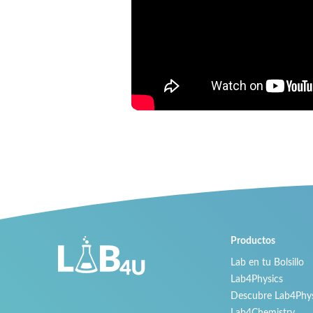
Productos
Lab en tu Bolsillo
Lab4Physics
Descubre Lab4Phys
Lab4Chemistry