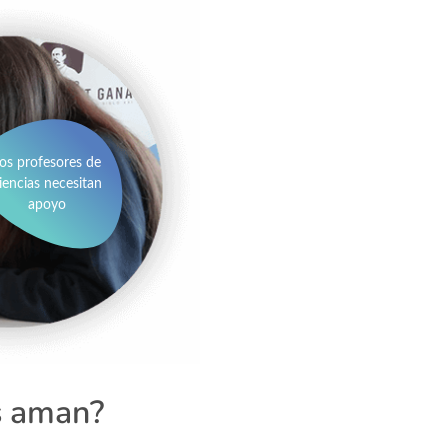
os profesores de
iencias necesitan
apoyo
s aman?