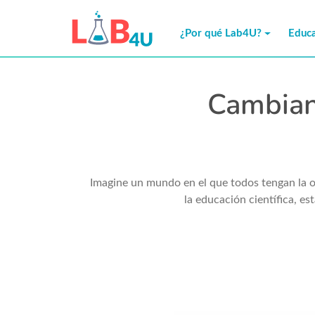
Skip
to
¿Por qué Lab4U?
Educa
content
Cambian
Imagine un mundo en el que todos tengan la o
la educación científica, e