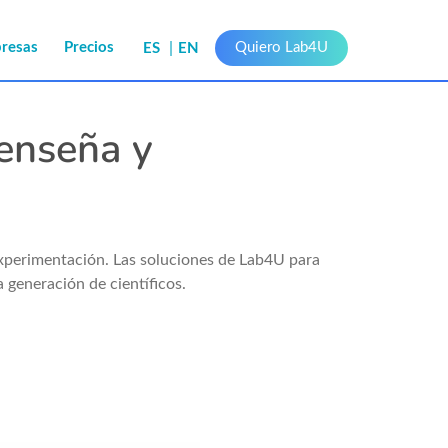
presas
Precios
Quiero Lab4U
ES
EN
enseña y
experimentación. Las soluciones de Lab4U para
 generación de científicos.