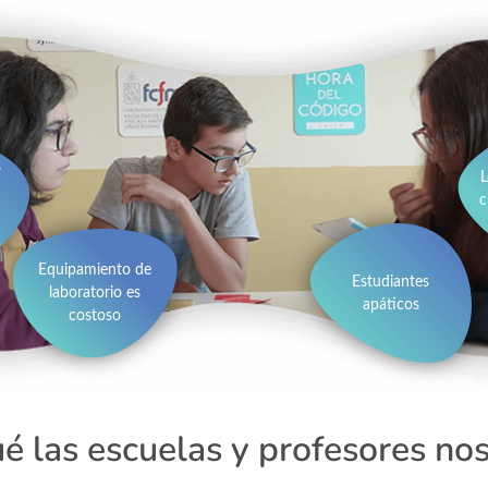
s
L
c
Equipamiento de
Estudiantes
laboratorio es
apáticos
costoso
ué las escuelas y profesores no