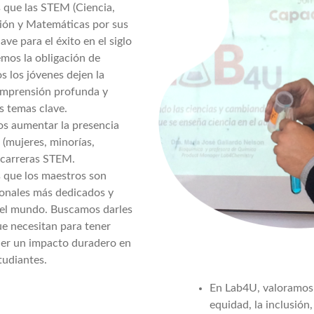
que las STEM (Ciencia,
ión y Matemáticas por sus
lave para el éxito en el siglo
emos la obligación de
s los jóvenes dejen la
omprensión profunda y
s temas clave.
s aumentar la presencia
 (mujeres, minorías,
s carreras STEM.
 que los maestros son
ionales más dedicados y
del mundo. Buscamos darles
ue necesitan para tener
ener un impacto duradero en
tudiantes.
En Lab4U, valoramos l
equidad, la inclusión