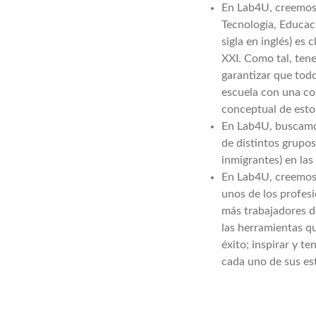
En Lab4U, creemos 
Tecnología, Educac
sigla en inglés) es c
XXI. Como tal, ten
garantizar que todo
escuela con una c
conceptual de esto
En Lab4U, buscamo
de distintos grupos
inmigrantes) en la
En Lab4U, creemos
unos de los profes
más trabajadores 
las herramientas q
éxito; inspirar y t
cada uno de sus es