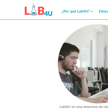
Skip
to
¿Por qué Lab4U?
Educa
content
Lab4U es una empresa de ráp