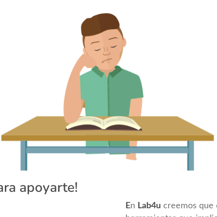
ara apoyarte!
E
n
Lab4u
creemos que e