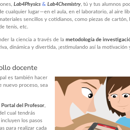
iones,
Lab4Physics
&
Lab4Chemistry
, tú y tus alumnos po
 cualquier lugar — en el aula, en el laboratorio, al aire li
materiales sencillos y cotidianos, como piezas de cartón, 
e tenis, etc.
der la ciencia a través de la
metodología de investigaci
va, dinámica y divertida, ¡estimulando así la motivación y
ollo docente
ipal es también hacer
te nuevo proceso, sea
l
Portal del Profesor
,
del cual tendrás
incluyen los pasos
as para realizar cada