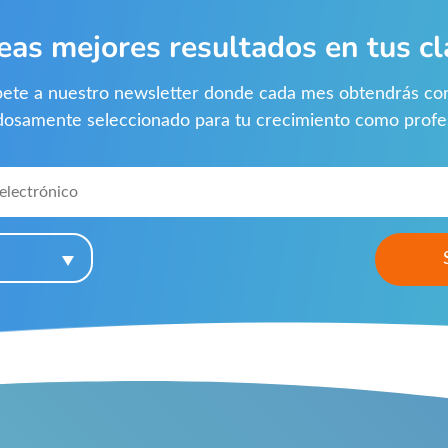
eas mejores resultados en tus cl
bete a nuestro newsletter donde cada mes obtendrás co
dosamente seleccionado para tu crecimiento como profes
*