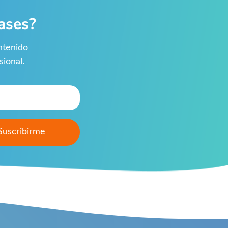
ases?
ntenido
ional.