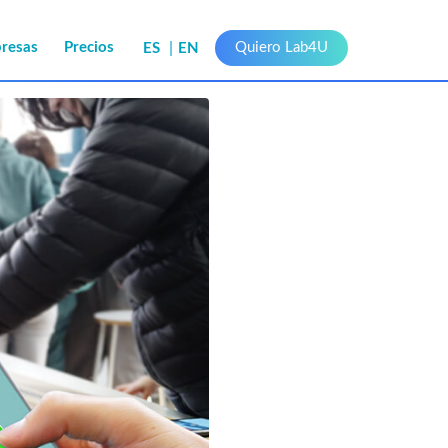
presas
Precios
Quiero Lab4U
ES
EN