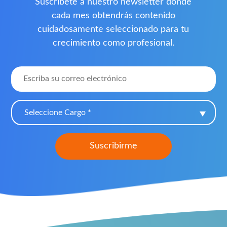
Suscríbete a nuestro newsletter donde
cada mes obtendrás contenido
cuidadosamente seleccionado para tu
crecimiento como profesional.
Seleccione Cargo *