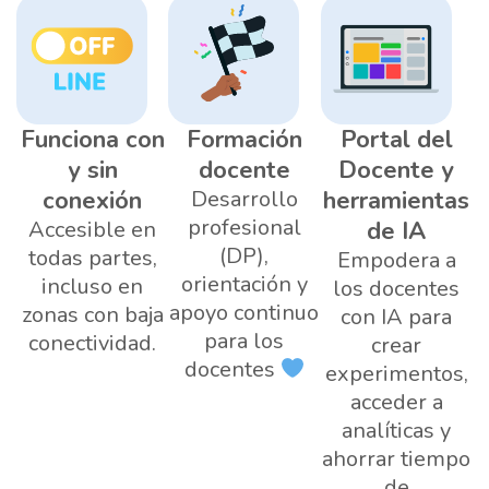
Funciona con
Formación
Portal del
y sin
docente
Docente y
conexión
Desarrollo
herramientas
profesional
Accesible en
de IA
(DP),
todas partes,
Empodera a
orientación y
incluso en
los docentes
apoyo continuo
zonas con baja
con IA para
para los
conectividad.
crear
docentes
experimentos,
acceder a
analíticas y
ahorrar tiempo
de