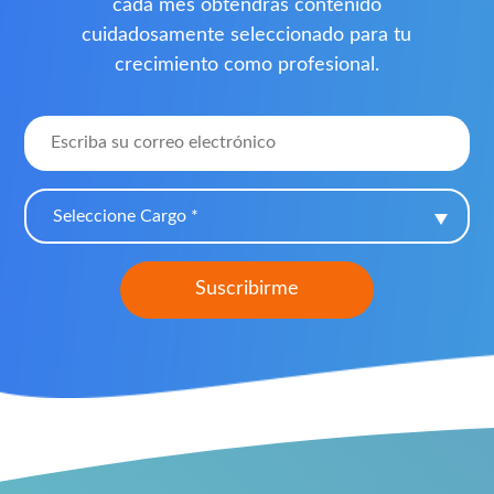
cada mes obtendrás contenido
cuidadosamente seleccionado para tu
crecimiento como profesional.
Seleccione Cargo *